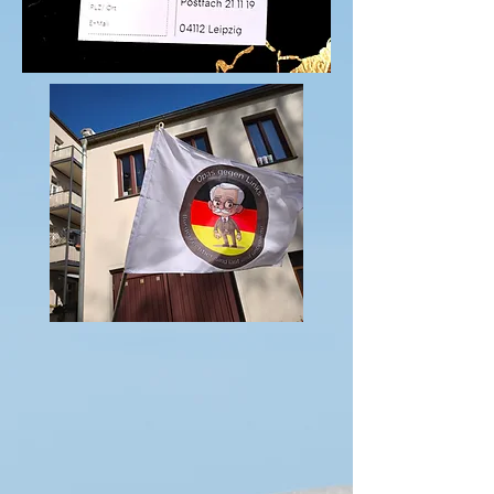
nicht nur 
durchgeknallte 
Omas gegen 
Rechts !!!

Helfen sie mit 
und sein sie 
dabei