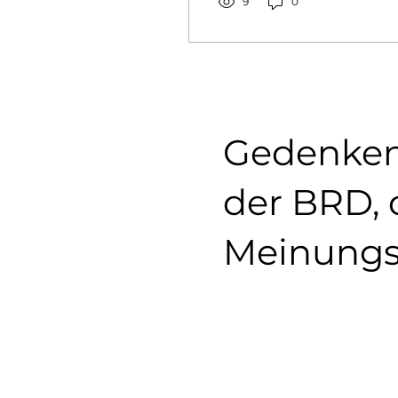
knapp kalkuliert, sind...
9
0
Gedenken 
der BRD, d
Meinungsf