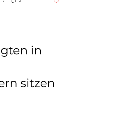
rauß, Herbert
7
0
hner und...
lgten in
ern sitzen