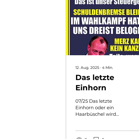
12. Aug. 2025
∙
4
Min.
Das letzte
Einhorn
07/25 Das letzte
Einhorn oder ein
Haarbüschel wird
Symbol des Versagens
Steuererhöhungen,
weil die Billion etwas