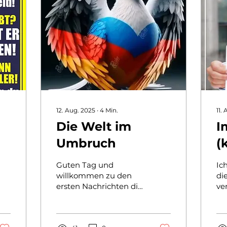
12. Aug. 2025
∙
4
Min.
11.
Die Welt im
I
Umbruch
(
w
Guten Tag und
Ic
willkommen zu den
di
ersten Nachrichten die
ver
sie über die
Bu
angemeldete E-Mail
no
als Abonnent unserer
Ka