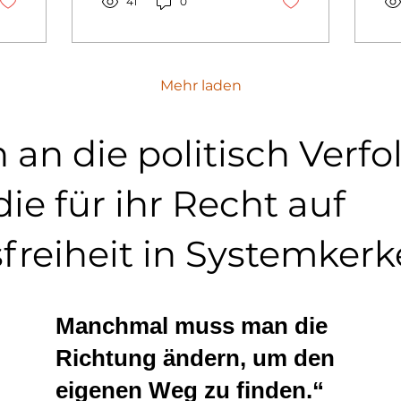
Webseite bekommen.
41
0
St
Eine Welt...
We
Mehr laden
an die politisch Verfo
ie für ihr Recht auf
reiheit in Systemkerk
Manchmal muss man die
Richtung ändern, um den
eigenen Weg zu finden.“