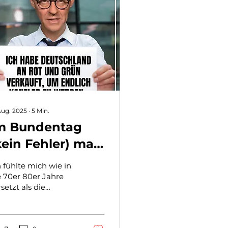
 Aug. 2025
∙
5
Min.
m Bundentag
kein Fehler) mal
as los
h fühlte mich wie in
e 70er 80er Jahre
setzt als die
ndestagspräsidenten
ch eine
mpfhenne war,