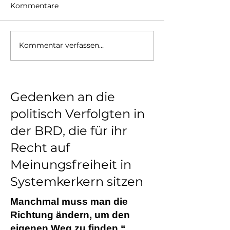
Kommentare
Die Welt im Umbruch
Kommentar verfassen...
Im Bundentag 
Fehler) mal wa
Gedenken an die
politisch Verfolgten in
der BRD, die für ihr
Recht auf
Meinungsfreiheit in
Systemkerkern sitzen
Manchmal muss man die
Richtung ändern, um den
eigenen Weg zu finden.“