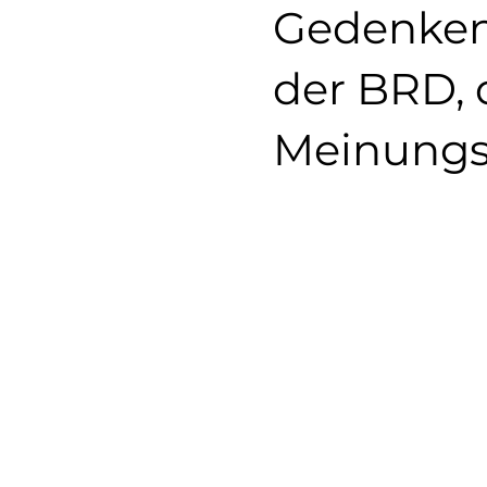
Gedenken 
der BRD, d
Meinungsf