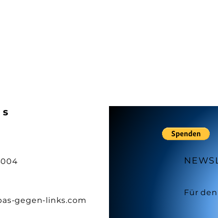
ks
NEWS
3004
Für den
pas-gegen-links.com