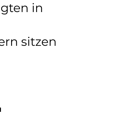
lgten in
ern sitzen
u