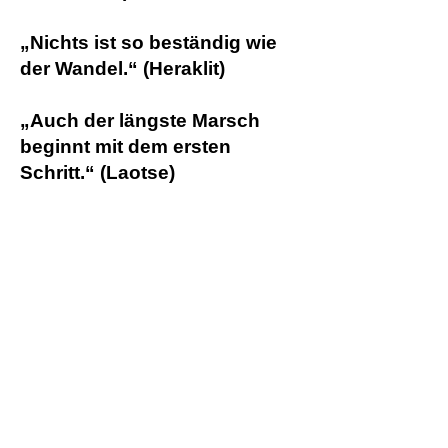
„Nichts ist so beständig wie
der Wandel.“ (Heraklit)
„Auch der längste Marsch
beginnt mit dem ersten
Schritt.“ (Laotse)
„Für Wunder muss man
beten, für Veränderungen aber
arbeiten.“ (Thomas von
Aquin)
„Es gibt nur 2 Tage im Leben,
an denen du nichts verändern
kannst: Der eine ist gestern,
der andere morgen.“ (Dalai